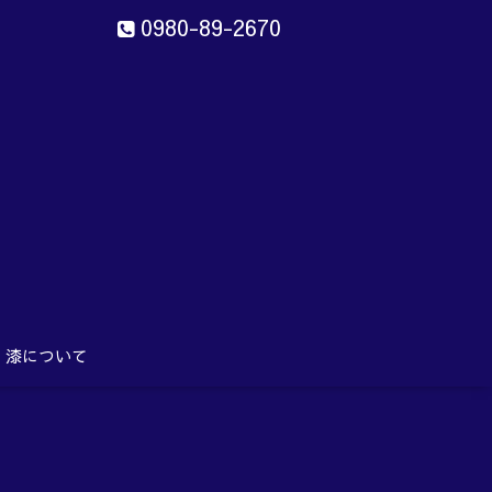
0980-89-2670
ン
aru
漆について