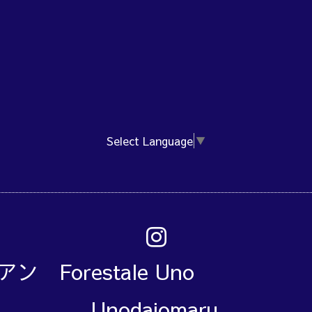
Select Language
▼
アン Forestale Un
Unodaiomaru