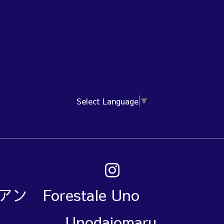
Select Language
▼
アン Forestale Un
Unodaiomaru