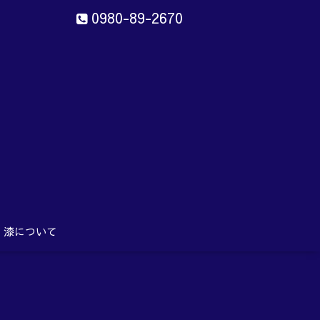
0980-89-2670
ン
aru
漆について