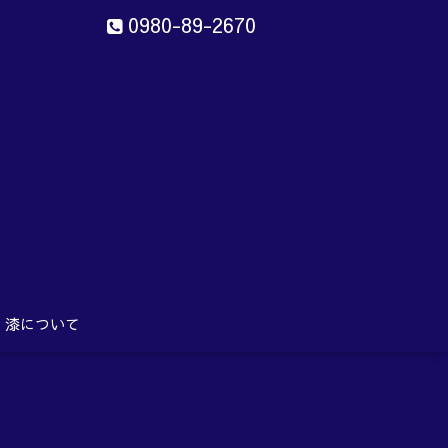
0980-89-2670
ン
aru
漆について