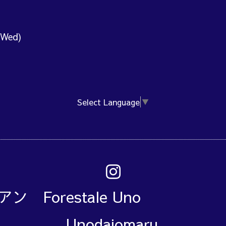
(Wed)
Select Language
▼
アン Forestale Un
Unodaiomaru