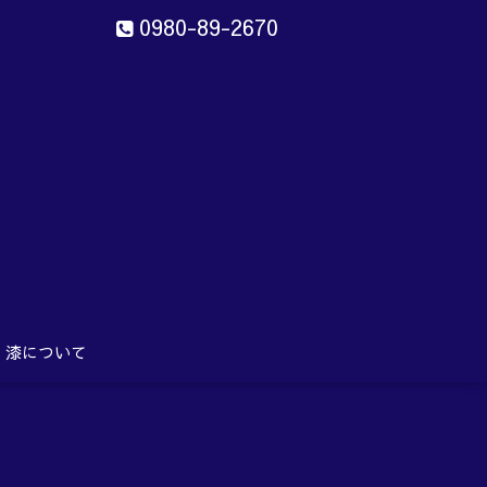
0980-89-2670
ン
aru
漆について