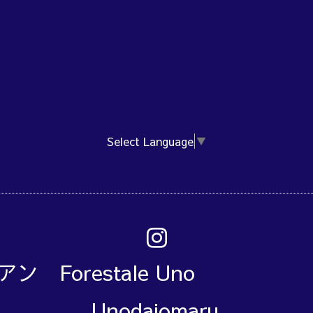
Select Language
▼
アン Forestale Un
Unodaiomaru