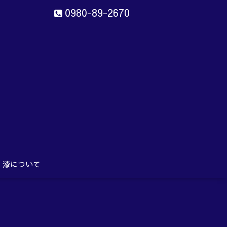
0980-89-2670
ン
aru
漆について