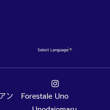
Select Language
▼
アン Forestale Un
Unodaiomaru