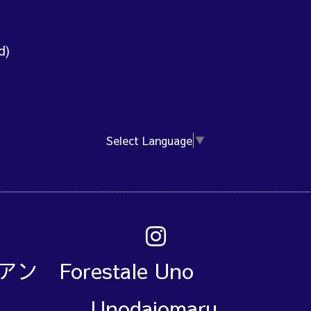
d)
Select Language
▼
アン Forestale Un
Unodaiomaru