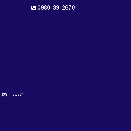
0980-89-2670
ン
aru
漆について