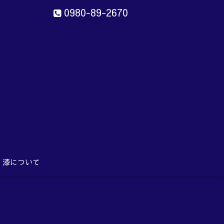
0980-89-2670
ン
aru
漆について