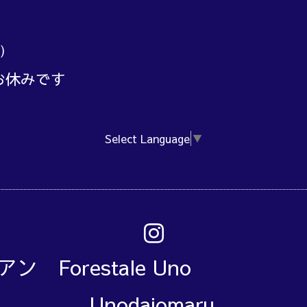
)
お休みです
Select Language
▼
アン Forestale Un
Unodaiomaru