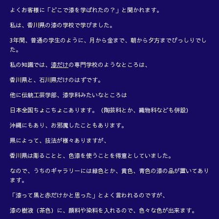
よくお客様に「どこで漆を学ばれたの？」と聞かれます。
私は、香川県の漆の学校で学びました。
3年間、普通の学生のように、月から金まで、朝から夕方までびっしりでし
た。
私の知識では、
漆だけ
の専門学校のようなところは、
香川県と、石川県だけのはずです。
他に伝統工芸学部、漆学科みたいなところは
日本全国ちょこちょこあります。（陶芸科とか、織物科なども併設）
沖縄にもあり、お邪魔したこともあります。
県によって、技法が様々ありますが、
香川県は彫ることと、色漆を使うことを得意としていました。
なので、うちのギャラリーには緑色とか、黄色、青色の漆の品が置いてあり
ます。
「漆って黒と赤だけかと思った」とよく言われるのですが、
漆の樹液（茶色）に、顔料や染料を入れるので、色々な色が出来ます。