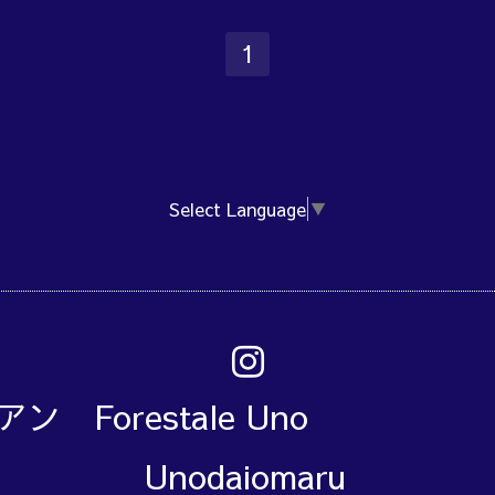
1
Select Language
▼
アン Forestale Un
Unodaiomaru