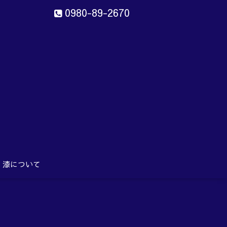
0980-89-2670
ン
aru
漆について