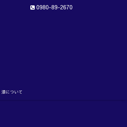
0980-89-2670
ン
aru
漆について