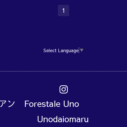
1
Select Language
▼
アン Forestale Un
Unodaiomaru