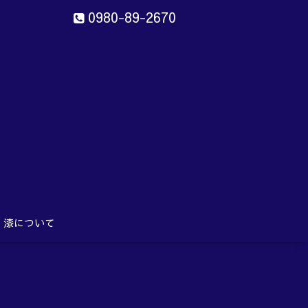
0980-89-2670
ン
aru
漆について