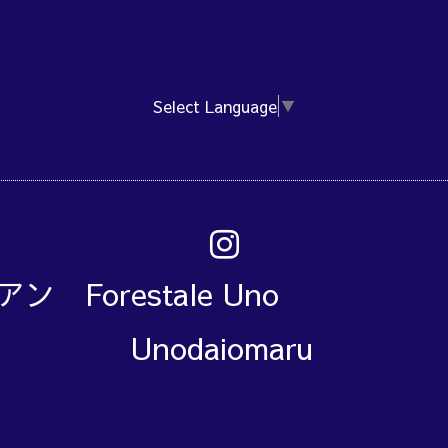
Select Language
▼
アン Forestale Un
Unodaiomaru