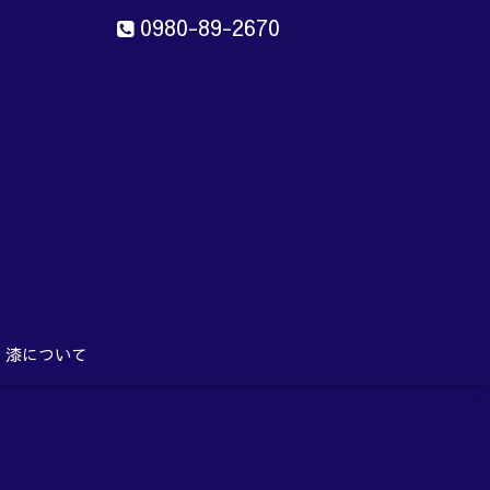
0980-89-2670
ン
aru
漆について