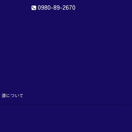
0980-89-2670
ン
aru
漆について